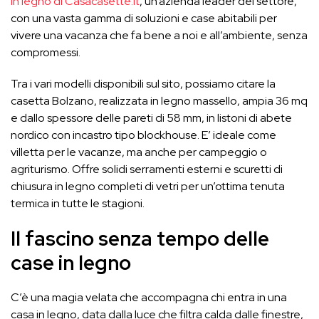
in legno di Casacasette.it
, un’azienda leader del settore,
con una vasta gamma di soluzioni e case abitabili per
vivere una vacanza che fa bene a noi e all’ambiente, senza
compromessi.
Tra i vari modelli disponibili sul sito, possiamo citare la
casetta Bolzano, realizzata in legno massello, ampia 36 mq
e dallo spessore delle pareti di 58 mm, in listoni di abete
nordico con incastro tipo blockhouse. E’ ideale come
villetta per le vacanze, ma anche per campeggio o
agriturismo. Offre solidi serramenti esterni e scuretti di
chiusura in legno completi di vetri per un’ottima tenuta
termica in tutte le stagioni.
Il fascino senza tempo delle
case in legno
C’è una magia velata che accompagna chi entra in una
casa in legno, data dalla luce che filtra calda dalle finestre,