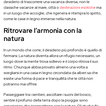
desiderio di trascorrere una vacanza diversa, non le
classiche vacanze al mare, città o
destinazioni esotiche
ma
in un luogo che accoglie, che rigenera e ritempra lo spirito,
come le case in legno immerse nella natura.
Ritrovare l’armonia con la
natura
In un mondo che corre, il desiderio più profondo è quello di
fermarsi. La natura diventa allora un rifugio necessario, un
luogo dove la mente trova sollievo e il corpo ritrova il suo
ritmo. Chiunque abbia provato almeno una volta a
svegliarsi in una casa in legno circondata da alberi sa che
esiste una forma di pace e tranquillità che le città non
potranno mai offrire.
Passeggiare tra i sentieri, ascoltare i suoni del bosco,
sentire il profumo della terra dopo la pioggia: sono
esperienze che riconnettono con la natura. Gli studi sulla