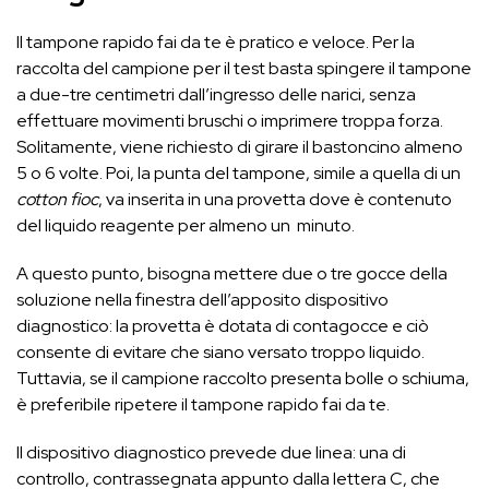
Il tampone rapido fai da te è pratico e veloce. Per la
raccolta del campione per il test basta spingere il tampone
a due-tre centimetri dall’ingresso delle narici, senza
effettuare movimenti bruschi o imprimere troppa forza.
Solitamente, viene richiesto di girare il bastoncino almeno
5 o 6 volte. Poi, la punta del tampone, simile a quella di un
cotton fioc
, va inserita in una provetta dove è contenuto
del liquido reagente per almeno un minuto.
A questo punto, bisogna mettere due o tre gocce della
soluzione nella finestra dell’apposito dispositivo
diagnostico: la provetta è dotata di contagocce e ciò
consente di evitare che siano versato troppo liquido.
Tuttavia, se il campione raccolto presenta bolle o schiuma,
è preferibile ripetere il tampone rapido fai da te.
Il dispositivo diagnostico prevede due linea: una di
controllo, contrassegnata appunto dalla lettera C, che